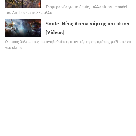
Τρομερά νέα για το Smite, πολλά skins, remodel
του Anubis και πολλά άλλα
Smite: Νέος Arena χάρτης και skins
[Videos]
Οπτικές βελτιώσεις και αναβαθμίσεις στον χάρτη της αρένας, μαζί με δύο
νέα skins