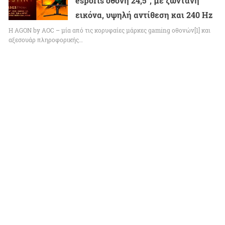
esports οθόνη 24,5″, με ζωντανή
εικόνα, υψηλή αντίθεση και 240 Hz
Η AGON by AOC – μία από τις κορυφαίες μάρκες gaming οθονών[1] και
αξεσουάρ πληροφορικής…