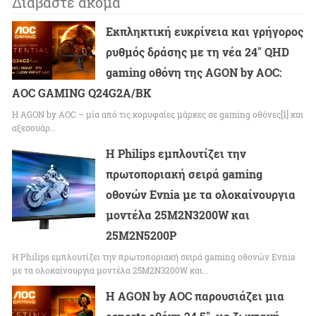
Διαβάστε ακόμα
Εκπληκτική ευκρίνεια και γρήγορος
ρυθμός δράσης με τη νέα 24″ QHD
gaming οθόνη της AGON by AOC:
AOC GAMING Q24G2A/BK
Η AGON by AOC – μία από τις κορυφαίες μάρκες σε gaming οθόνες[1] και
αξεσουάρ…
H Philips εμπλουτίζει την
πρωτοποριακή σειρά gaming
οθονών Evnia με τα ολοκαίνουργια
μοντέλα 25M2N3200W και
25M2N5200P
H Philips εμπλουτίζει την πρωτοποριακή σειρά gaming οθονών Evnia
με τα ολοκαίνουργια μοντέλα 25M2N3200W και…
Η AGON by AOC παρουσιάζει μια