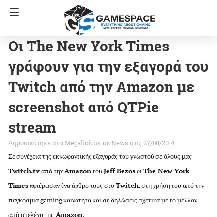
Οι The New York Times
γράφουν για την εξαγορά του
Twitch από την Amazon με
screenshot από QTPie
stream
Megalicious
σε
News
στις 27/08/2014
Σε συνέχεια της εκκωφαντικής εξαγοράς του γνωστού σε όλους μας
Twitch.tv
από την
Amazon
του
Jeff Bezos
οι
The New York
Times
αφιέρωσαν ένα άρθρο τους στο
Twitch
, στη χρήση του από την
παγκόσμια gaming κοινότητα και σε δηλώσεις σχετικά με το μέλλον
από στελέχη της
Amazon
.