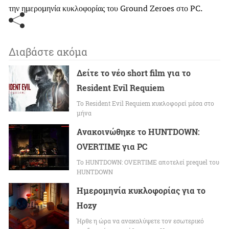
την ημερομηνία κυκλοφορίας του Ground Zeroes στο PC.
Διαβάστε ακόμα
Δείτε το νέο short film για το
Resident Evil Requiem
To Resident Evil Requiem κυκλοφορεί μέσα στο
μήνα
Ανακοινώθηκε το HUNTDOWN:
OVERTIME για PC
Το HUNTDOWN: OVERTIME αποτελεί prequel του
HUNTDOWN
Ημερομηνία κυκλοφορίας για το
Hozy
Ήρθε η ώρα να ανακαλύψετε τον εσωτερικό