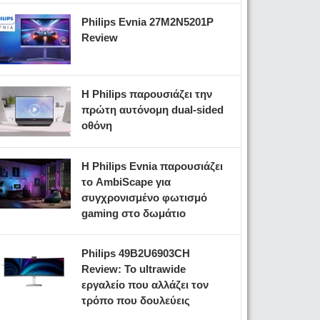
Philips Evnia 27M2N5201P
Review
Η Philips παρουσιάζει την
πρώτη αυτόνομη dual-sided
οθόνη
Η Philips Evnia παρουσιάζει
το AmbiScape για
συγχρονισμένο φωτισμό
gaming στο δωμάτιο
Philips 49B2U6903CH
Review: Το ultrawide
εργαλείο που αλλάζει τον
τρόπο που δουλεύεις