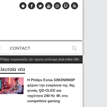
CONTACT
 παρουσιάζει την πρώτη αυτόνομη dual-sided οθόνη
(28 Μαΐου)
Η Philips
ελευταία νέα
Η Philips Evnia 32M2N8900P
φέρνει την ευκρίνεια της 4ης
γενιάς QD-OLED και
ταχύτητα 240 Hz 4K στο
competitive gaming