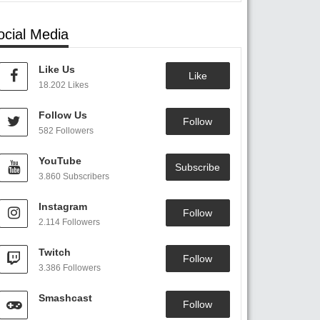
ocial Media
Like Us
Like
18.202 Likes
Follow Us
Follow
582 Followers
YouTube
Subscribe
3.860 Subscribers
Instagram
Follow
2.114 Followers
Twitch
Follow
3.386 Followers
Smashcast
Follow