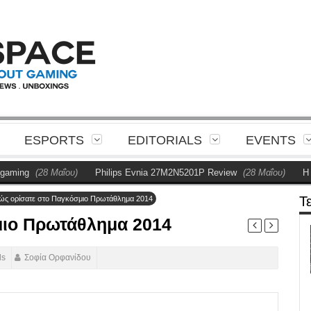
ESPORTS
EDITORIALS
EVENTS
(28 Μαΐου)
Philips Evnia 27M2N5201P Review
(28 Μαΐου)
Η Philips
Τ
ώς ορίσατε στο Παγκόσμιο Πρωτάθλημα 2014
μιο Πρωτάθλημα 2014
ds
Σοφία Ορφανίδου