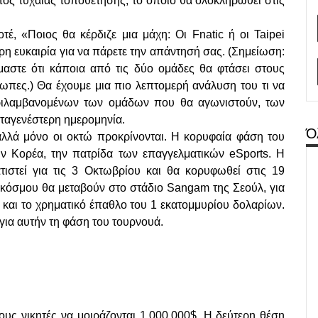
τος τυχαίας τοποθέτησης, το οποίο θα ολοκληρωθεί στις
έ, «Ποιος θα κέρδιζε μια μάχη: Οι Fnatic ή οι Taipei
ρη ευκαιρία για να πάρετε την απάντησή σας. (Σημείωση:
μαστε ότι κάποια από τις δύο ομάδες θα φτάσει στους
ωπες.) Θα έχουμε μια πιο λεπτομερή ανάλυση του τι να
ριλαμβανομένων των ομάδων που θα αγωνιστούν, των
ταγενέστερη ημερομηνία.
Ό
λλά μόνο οι οκτώ προκρίνονται. Η κορυφαία φάση του
ν Κορέα, την πατρίδα των επαγγελματικών eSports. Η
στεί για τις 3 Οκτωβρίου και θα κορυφωθεί στις 19
 κόσμου θα μεταβούν στο στάδιο Sangam της Σεούλ, για
 και το χρηματικό έπαθλο του 1 εκατομμυρίου δολαρίων.
ια αυτήν τη φάση του τουρνουά.
υς νικητές να μοιράζονται 1.000.000$. Η δεύτερη θέση