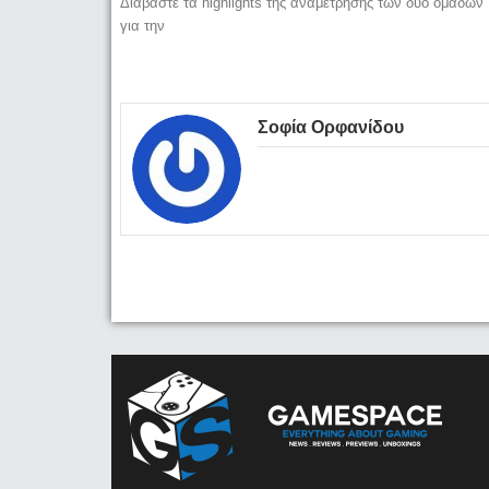
Διαβάστε τα highlights της αναμέτρησης των δύο ομάδων
για την
Σοφία Ορφανίδου