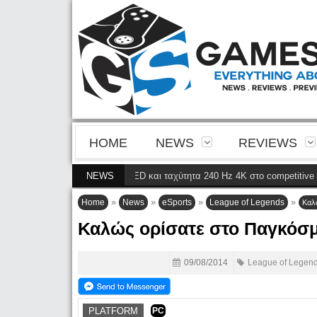
HOME
NEWS
REVIEWS
ια της 4ης γενιάς QD-OLED και ταχύτητα 240 Hz 4K στο competitive gaming
NEWS
»
»
»
»
Home
News
eSports
League of Legends
Καλ
Καλώς ορίσατε στο Παγκόσ
09/08/2014
League of Legen
PLATFORM
PC