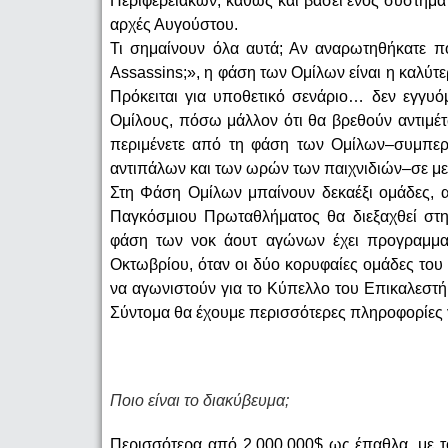
Περιφερειακών, καθώς και βάσει ενός συστήμα
αρχές Αυγούστου.
Τι σημαίνουν όλα αυτά; Αν αναρωτηθήκατε ποτ
Assassins;», η φάση των Ομίλων είναι η καλύτε
Πρόκειται για υποθετικό σενάριο… δεν εγγυό
Ομίλους, πόσω μάλλον ότι θα βρεθούν αντιμέτ
περιμένετε από τη φάση των Ομίλων–συμπε
αντιπάλων και των ωρών των παιχνιδιών–σε με
Στη Φάση Ομίλων μπαίνουν δεκαέξι ομάδες, α
Παγκόσμιου Πρωταθλήματος θα διεξαχθεί στη
φάση των νοκ άουτ αγώνων έχει προγραμματι
Οκτωβρίου, όταν οι δύο κορυφαίες ομάδες του
να αγωνιστούν για το Κύπελλο του Επικαλεστή
Σύντομα θα έχουμε περισσότερες πληροφορίες γ
Ποιο είναι το διακύβευμα;
Περισσότερα από 2.000.000$ ως έπαθλα, με το