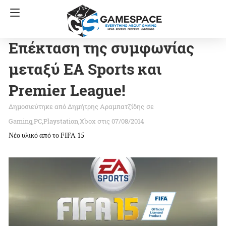
Επέκταση της συμφωνίας
μεταξύ EA Sports και
Premier League!
Δημήτρης Αραμπατζίδης
σε
Gaming
PC
Playstation
Xbox
στις 07/08/2014
Νέο υλικό από το FIFA 15