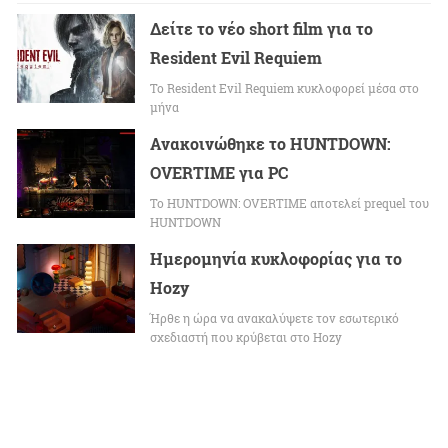
Δείτε το νέο short film για το
Resident Evil Requiem
To Resident Evil Requiem κυκλοφορεί μέσα στο
μήνα
Ανακοινώθηκε το HUNTDOWN:
OVERTIME για PC
Το HUNTDOWN: OVERTIME αποτελεί prequel του
HUNTDOWN
Ημερομηνία κυκλοφορίας για το
Hozy
Ήρθε η ώρα να ανακαλύψετε τον εσωτερικό
σχεδιαστή που κρύβεται στο Hozy