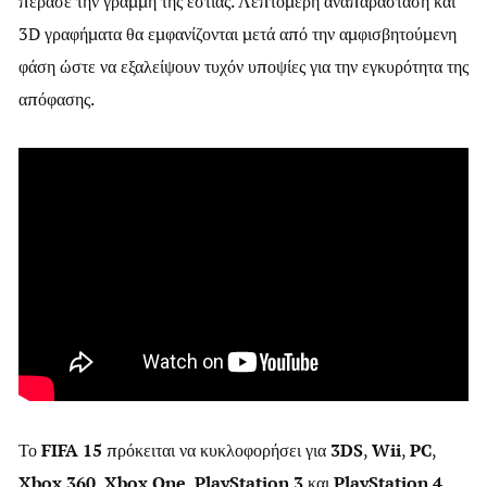
πέρασε την γραμμή της εστίας. Λεπτομερή αναπαράσταση και
3D γραφήματα θα εμφανίζονται μετά από την αμφισβητούμενη
φάση ώστε να εξαλείψουν τυχόν υποψίες για την εγκυρότητα της
απόφασης.
Το
FIFA 15
πρόκειται να κυκλοφορήσει για
3DS
,
Wii
,
PC
,
Xbox 360
,
Xbox One
,
PlayStation 3
και
PlayStation 4