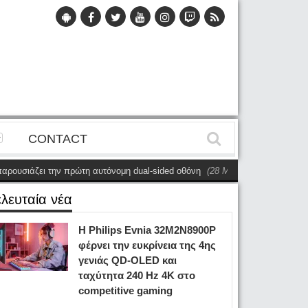
CONTACT
την πρώτη αυτόνομη dual-sided οθόνη
(28 Μαΐου)
Η Philips Evnia παρουσ
ελευταία νέα
Η Philips Evnia 32M2N8900P
φέρνει την ευκρίνεια της 4ης
γενιάς QD-OLED και
ταχύτητα 240 Hz 4K στο
competitive gaming