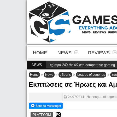
HOME
NEWS
REVIEWS
νιάς QD-OLED και ταχύτητα 240 Hz 4K στο competitive gaming
NEWS
(28 Μαΐου)
»
»
»
»
Home
News
eSports
League of Legends
Εκπτ
Εκπτώσεις σε Ήρωες και Αμφ
24/07/2014
League of Legen
PLATFORM
PC