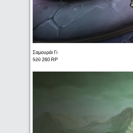
Σαμουράι Γι
520
260 RP