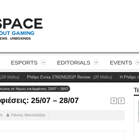
ESPORTS
EDITORIALS
EVENTS
Philips Evnia 27M2N5201P Review
(28 Μαΐου)
Η Philips παρουσιάζει 
Τ
ώσεις σε Ήρωες και Αμφιέσεις: 25/07 – 28/07
ιέσεις: 25/07 – 28/07
ds
Γιάννης Μανταλόβας