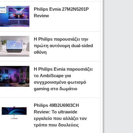
Philips Evnia 27M2N5201P
Review
Η Philips παρουσιάζει την
πρώτη αυτόνομη dual-sided
οθόνη
Η Philips Evnia παρουσιάζει
το AmbiScape για
συγχρονισμένο φωτισμό
gaming στο δωμάτιο
Philips 49B2U6903CH
Review: Το ultrawide
εργαλείο που αλλάζει τον
τρόπο που δουλεύεις