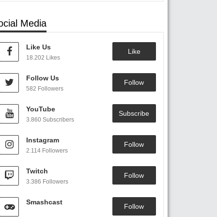
ocial Media
Like Us
Like
18.202 Likes
Follow Us
Follow
582 Followers
YouTube
Subscribe
3.860 Subscribers
Instagram
Follow
2.114 Followers
Twitch
Follow
3.386 Followers
Smashcast
Follow