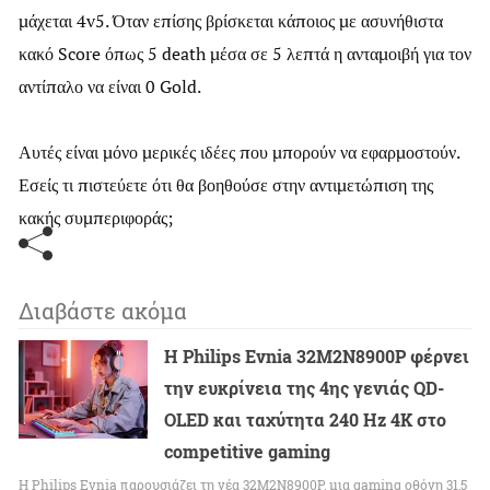
μάχεται 4v5. Όταν επίσης βρίσκεται κάποιος με ασυνήθιστα
κακό Score όπως 5 death μέσα σε 5 λεπτά η ανταμοιβή για τον
αντίπαλο να είναι 0 Gold.
Αυτές είναι μόνο μερικές ιδέες που μπορούν να εφαρμοστούν.
Εσείς τι πιστεύετε ότι θα βοηθούσε στην αντιμετώπιση της
κακής συμπεριφοράς;
Διαβάστε ακόμα
Η Philips Evnia 32M2N8900P φέρνει
την ευκρίνεια της 4ης γενιάς QD-
OLED και ταχύτητα 240 Hz 4K στο
competitive gaming
Η Philips Evnia παρουσιάζει τη νέα 32M2N8900P, μια gaming οθόνη 31,5