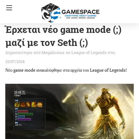
Έρχεται νέο game mode (;)
μαζί με τον Seth (;)
Megalicious
σε
League of Legends
στις
13/07/2014
Νέο game mode ανακαλύφθηκε στα αρχεία του League of Legends!