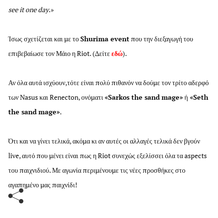
see it one day
.»
Ίσως σχετίζεται και με το
Shurima event
που την διεξαγωγή του
επιβεβαίωσε τον Μάιο η Riot. (Δείτε
εδώ
).
Αν όλα αυτά ισχύουν,τότε είναι πολύ πιθανόν να δούμε τον τρίτο αδερφό
των Nasus και Renecton, ονόματι
«Sarkos the sand mage»
ή
«Seth
the sand mage»
.
Ότι και να γίνει τελικά, ακόμα κι αν αυτές οι αλλαγές τελικά δεν βγούν
live, αυτό που μένει είναι πως η Riot συνεχώς εξελίσσει όλα τα aspects
του παιχνιδιού. Με αγωνία περιμένουμε τις νέες προσθήκες στο
αγαπημένο μας παιχνίδι!