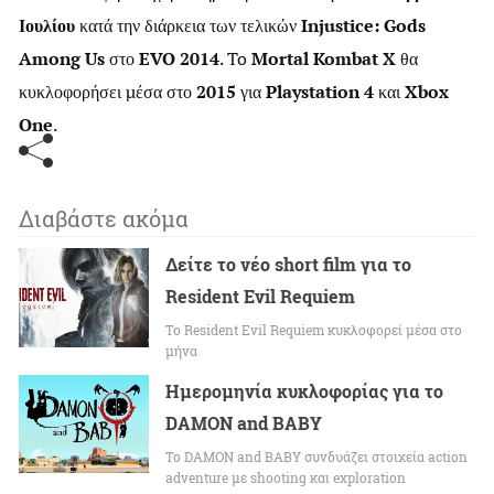
Ιουλίου
κατά την διάρκεια των τελικών
Injustice: Gods
Among Us
στο
EVO 2014
. To
Mortal Kombat X
θα
κυκλοφορήσει μέσα στο
2015
για
Playstation 4
και
Xbox
One
.
Διαβάστε ακόμα
Δείτε το νέο short film για το
Resident Evil Requiem
To Resident Evil Requiem κυκλοφορεί μέσα στο
μήνα
Ημερομηνία κυκλοφορίας για το
DAMON and BABY
Το DAMON and BABY συνδυάζει στοιχεία action
adventure με shooting και exploration