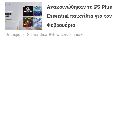
Ανακοινώθηκαν τα PS Plus
Essential παιχνίδια για τον
Φεβρουάριο
Undisputed, Subnautica: Below Zero και άλλα