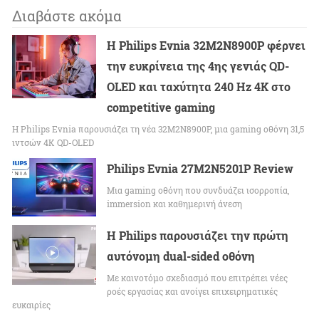
Διαβάστε ακόμα
Η Philips Evnia 32M2N8900P φέρνει
την ευκρίνεια της 4ης γενιάς QD-
OLED και ταχύτητα 240 Hz 4K στο
competitive gaming
Η Philips Evnia παρουσιάζει τη νέα 32M2N8900P, μια gaming οθόνη 31,5
ιντσών 4K QD-OLED
Philips Evnia 27M2N5201P Review
Μια gaming οθόνη που συνδυάζει ισορροπία,
immersion και καθημερινή άνεση
Η Philips παρουσιάζει την πρώτη
αυτόνομη dual-sided οθόνη
Με καινοτόμο σχεδιασμό που επιτρέπει νέες
ροές εργασίας και ανοίγει επιχειρηματικές
ευκαιρίες