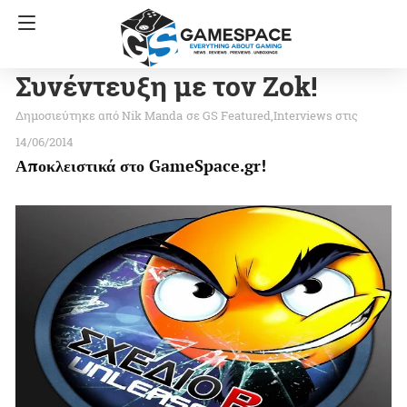
Συνέντευξη με τον Zok!
Nik Manda
σε
GS Featured
Interviews
στις
14/06/2014
Αποκλειστικά στο GameSpace.gr!