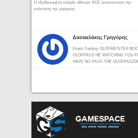
Η εξειδικευμένη εταιρία οθονών AOC ανακοινώνει την
επέκταση της χορηγίας
Δασκαλάκης Γρηγόρης
Fnatic Fanboy OLOFMEISTER 
OLOFPASS HE WATCHING YOU F
HAVE NO PASS THE OLOFPASZD