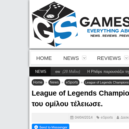
HOME
NEWS
REVIEWS
ips Evnia 27M2N5201P Review
NEWS
(28 Μαΐου)
Η Philips παρουσιάζει την πρ
»
»
»
Home
News
eSports
League of Legends Championsh
League of Legends Champio
του ομίλου τέλειωσε.
04/04/2014
eSports
Δασκ