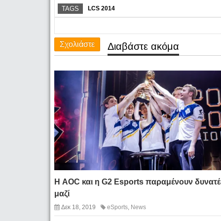
TAGS
LCS 2014
Σχολιάστε
Διαβάστε ακόμα
Η AOC και η G2 Esports παραμένουν δυνατέ
μαζί
Δεκ 18, 2019
eSports
,
News