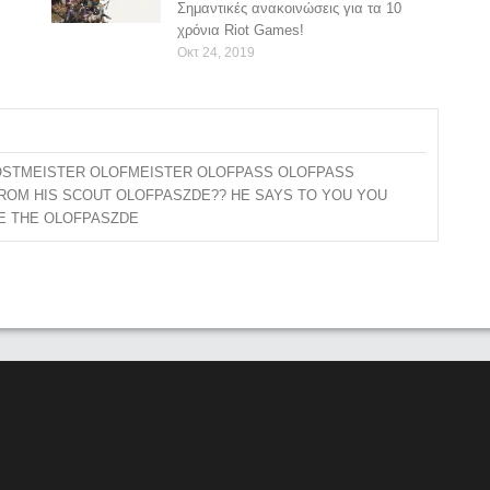
Σημαντικές ανακοινώσεις για τα 10
χρόνια Riot Games!
Οκτ 24, 2019
BOOSTMEISTER OLOFMEISTER OLOFPASS OLOFPASS
ROM HIS SCOUT OLOFPASZDE?? HE SAYS TO YOU YOU
E THE OLOFPASZDE