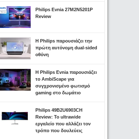
Philips Evnia 27M2N5201P
Review
Η Philips παρουσιάζει την
πρώτη αυτόνομη dual-sided
οθόνη
Η Philips Evnia παρουσιάζει
το AmbiScape για
συγχρονισμένο φωτισμό
gaming στο δωμάτιο
Philips 49B2U6903CH
Review: Το ultrawide
εργαλείο που αλλάζει τον
τρόπο που δουλεύεις