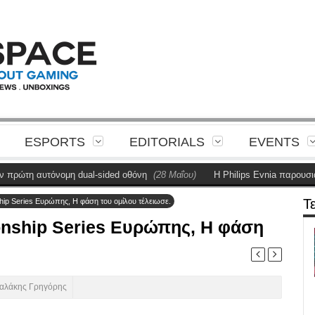
ESPORTS
EDITORIALS
EVENTS
ώτη αυτόνομη dual-sided οθόνη
(28 Μαΐου)
Η Philips Evnia παρουσιάζει 
Τ
ip Series Ευρώπης, Η φάση του ομίλου τέλειωσε.
nship Series Ευρώπης, Η φάση
αλάκης Γρηγόρης