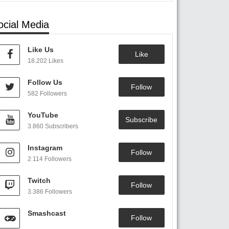
ocial Media
Like Us
Like
18.202 Likes
Follow Us
Follow
582 Followers
YouTube
Subscribe
3.860 Subscribers
Instagram
Follow
2.114 Followers
Twitch
Follow
3.386 Followers
Smashcast
Follow