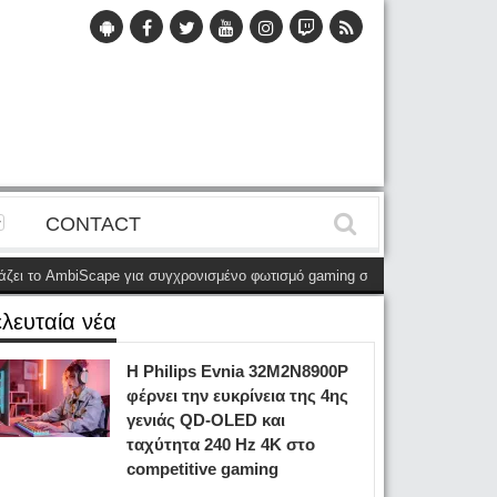
CONTACT
το AmbiScape για συγχρονισμένο φωτισμό gaming στο δωμάτιο
(29 Απριλίου)
ελευταία νέα
Η Philips Evnia 32M2N8900P
φέρνει την ευκρίνεια της 4ης
γενιάς QD-OLED και
ταχύτητα 240 Hz 4K στο
competitive gaming