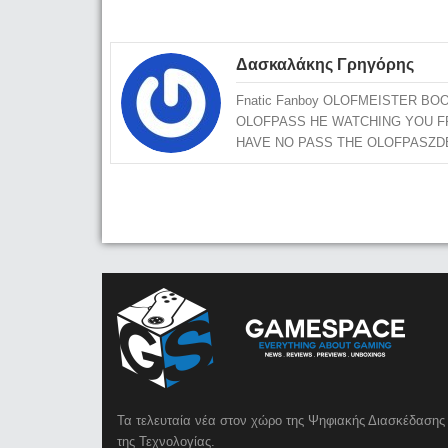
Δασκαλάκης Γρηγόρης
Fnatic Fanboy OLOFMEISTER 
OLOFPASS HE WATCHING YOU F
HAVE NO PASS THE OLOFPASZD
Τα τελευταία νέα στον χώρο της Ψηφιακής Διασκέδασης 
της Τεχνολογίας.