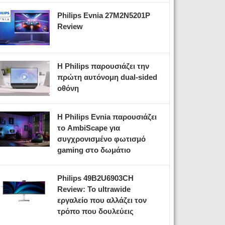
Philips Evnia 27M2N5201P
Review
Η Philips παρουσιάζει την
πρώτη αυτόνομη dual-sided
οθόνη
Η Philips Evnia παρουσιάζει
το AmbiScape για
συγχρονισμένο φωτισμό
gaming στο δωμάτιο
Philips 49B2U6903CH
Review: Το ultrawide
εργαλείο που αλλάζει τον
τρόπο που δουλεύεις