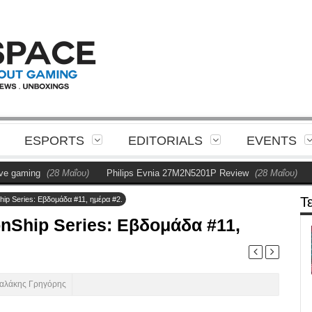
ESPORTS
EDITORIALS
EVENTS
ming
(28 Μαΐου)
Philips Evnia 27M2N5201P Review
(28 Μαΐου)
Η Ph
Τ
ip Series: Εβδομάδα #11, ημέρα #2.
nShip Series: Εβδομάδα #11,
αλάκης Γρηγόρης