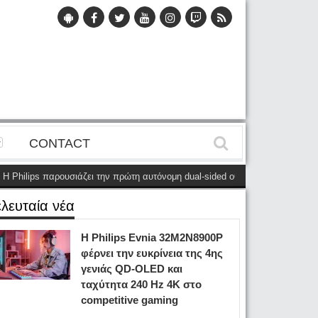
CONTACT
ilips παρουσιάζει την πρώτη αυτόνομη dual-sided οθόνη
(28 Μαΐου)
Η Ph
ελευταία νέα
Η Philips Evnia 32M2N8900P
φέρνει την ευκρίνεια της 4ης
γενιάς QD-OLED και
ταχύτητα 240 Hz 4K στο
competitive gaming