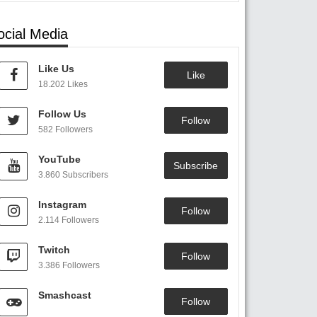
ocial Media
Like Us
Like
18.202 Likes
Follow Us
Follow
582 Followers
YouTube
Subscribe
3.860 Subscribers
Instagram
Follow
2.114 Followers
Twitch
Follow
3.386 Followers
Smashcast
Follow