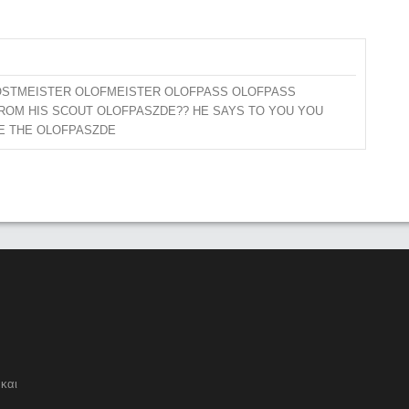
BOOSTMEISTER OLOFMEISTER OLOFPASS OLOFPASS
ROM HIS SCOUT OLOFPASZDE?? HE SAYS TO YOU YOU
E THE OLOFPASZDE
και