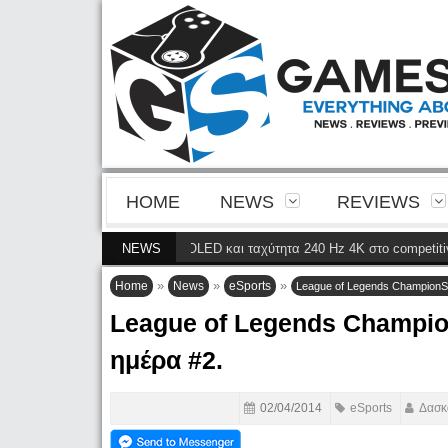
HOME
NEWS
REVIEWS
κρίνεια της 4ης γενιάς QD-OLED και ταχύτητα 240 Hz 4K στο competitive ga
NEWS
»
»
»
Home
News
eSports
League of Legends ChampionSh
League of Legends Champio
ημέρα #2.
02/04/2014
eSports
Δασκ