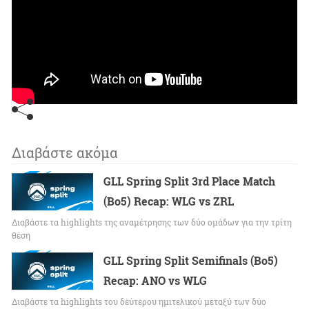
Διαβάστε ακόμα
GLL Spring Split 3rd Place Match
(Bo5) Recap: WLG vs ZRL
Διαβάστε τα highlights της αναμέτρησης των δύο ομάδων για την τρίτη
θέση
GLL Spring Split Semifinals (Bo5)
Recap: ANO vs WLG
Διαβάστε τα highlights του δεύτερου ημιτελικού μεταξύ των δύο