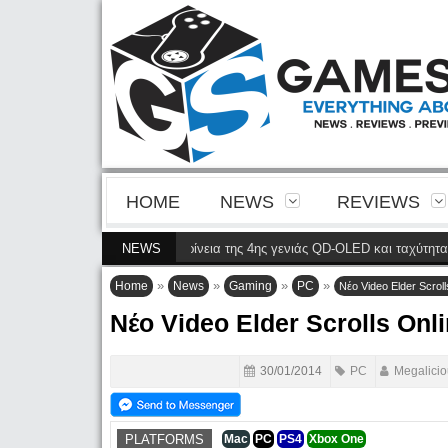
HOME
NEWS
REVIEWS
32M2N8900P φέρνει την ευκρίνεια της 4ης γενιάς QD-OLED και ταχύτητα 240
NEWS
»
»
»
»
Home
News
Gaming
PC
Νέο Video Elder Scroll
Νέο Video Elder Scrolls Onli
30/01/2014
PC
Megalicio
PLATFORMS
Mac
PC
PS4
Xbox One