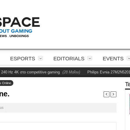
ESPORTS
EDITORIALS
EVENTS
 Hz 4K στο competitive gaming
(28 Μαΐου)
Philips Evnia 27M2N5201P R
Τ
s Online.
ne.
us