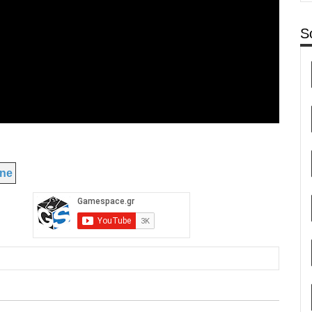
S
ine