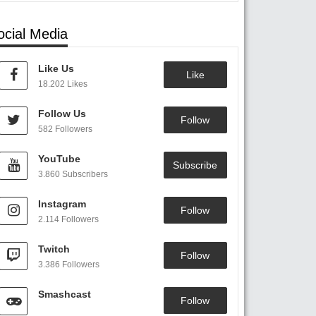
ocial Media
Like Us
Like
18.202 Likes
Follow Us
Follow
582 Followers
YouTube
Subscribe
3.860 Subscribers
Instagram
Follow
2.114 Followers
Twitch
Follow
3.386 Followers
Smashcast
Follow