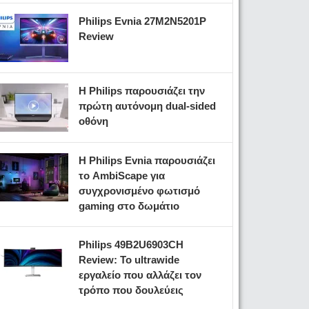
Philips Evnia 27M2N5201P
Review
Η Philips παρουσιάζει την
πρώτη αυτόνομη dual-sided
οθόνη
Η Philips Evnia παρουσιάζει
το AmbiScape για
συγχρονισμένο φωτισμό
gaming στο δωμάτιο
Philips 49B2U6903CH
Review: Το ultrawide
εργαλείο που αλλάζει τον
τρόπο που δουλεύεις