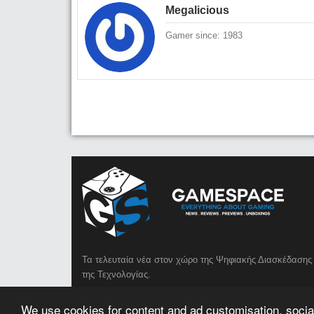
Megalicious
Gamer since: 1983
Τα τελευταία νέα στον χώρο της Ψηφιακής Διασκέδασης 
της Τεχνολογίας.
We use cookies for content and ad customisation, social