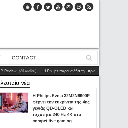
CONTACT
eview
(28 Μαΐου)
Η Philips παρουσιάζει την πρώτη αυτόνομη dual-sided 
ελευταία νέα
Η Philips Evnia 32M2N8900P
φέρνει την ευκρίνεια της 4ης
γενιάς QD-OLED και
ταχύτητα 240 Hz 4K στο
competitive gaming