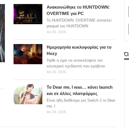
Ανακοινώθηκε το HUNTDOWN:
OVERTIME για PC
Το HUNTDOWN: OVERTIME αποτελεί
prequel του HUNTDOWN
Ιαν 30, 2026
Ημερομηνία κυκλοφορίας για το
Ό
Hozy
Ήρθε η ώρα να ανακαλύψετε τον
εσωτερικό σχεδιαστή που κρύβεται
Ιαν 30, 2026
Το Dear me, I was… κάνει launch
και σε άλλες πλατφόρμες
Είναι ήδη διαθέσιμο για Switch 2 το Dear
me, I
Ιαν 29, 2026