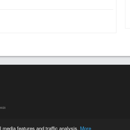
και
 media features and traffic analysis.
More