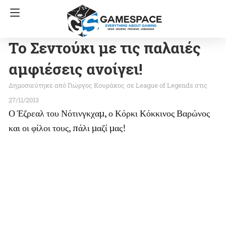
Το Σεντούκι με τις παλαιές
αμφιέσεις ανοίγει!
Γιώργος Κουράκος
σε
League of Legends
στις
27/11/2013
Ο Έζρεαλ του Νότινγκχαμ, ο Κόρκι Κόκκινος Βαρώνος
και οι φίλοι τους, πάλι μαζί μας!