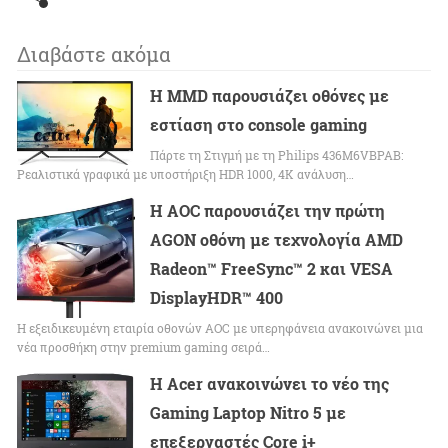
Διαβάστε ακόμα
Η MMD παρουσιάζει οθόνες με
εστίαση στο console gaming
Πάρτε τη Στιγμή με τη Philips 436M6VBPAB:
Ρεαλιστικά γραφικά με υποστήριξη HDR 1000, 4K ανάλυση…
Η AOC παρουσιάζει την πρώτη
AGON οθόνη με τεχνολογία AMD
Radeon™ FreeSync™ 2 και VESA
DisplayHDR™ 400
Η εξειδικευμένη εταιρία οθονών AOC με υπερηφάνεια ανακοινώνει μια
νέα προσθήκη στην premium gaming σειρά…
Η Acer ανακοινώνει το νέο της
Gaming Laptop Nitro 5 με
επεξεργαστές Core i+