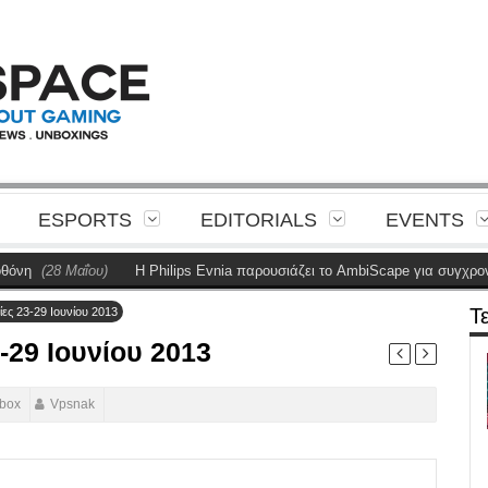
ESPORTS
EDITORIALS
EVENTS
η
(28 Μαΐου)
Η Philips Evnia παρουσιάζει το AmbiScape για συγχρονισμ
Τ
ες 23-29 Ιουνίου 2013
-29 Ιουνίου 2013
box
Vpsnak