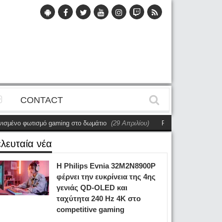
CONTACT
ένο φωτισμό gaming στο δωμάτιο
(29 Απριλίου)
Philips 49B2U6903CH Rev
ελευταία νέα
Η Philips Evnia 32M2N8900P
φέρνει την ευκρίνεια της 4ης
γενιάς QD-OLED και
ταχύτητα 240 Hz 4K στο
competitive gaming