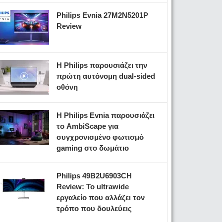
Philips Evnia 27M2N5201P
Review
Η Philips παρουσιάζει την
πρώτη αυτόνομη dual-sided
οθόνη
Η Philips Evnia παρουσιάζει
το AmbiScape για
συγχρονισμένο φωτισμό
gaming στο δωμάτιο
Philips 49B2U6903CH
Review: Το ultrawide
εργαλείο που αλλάζει τον
τρόπο που δουλεύεις