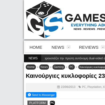
HOME
NEWS
REVIEWS
Η Philips παρουσιάζει την πρώτη αυτόνομη dual-sided οθόν
NEWS
»
»
»
»
Home
News
Gaming
PC
Καινούργιες κυκλοφορί
Καινούργιες κυκλοφορίες 23
22/06/2013
PC
,
Playstation
,
X
PLATFORM
PC