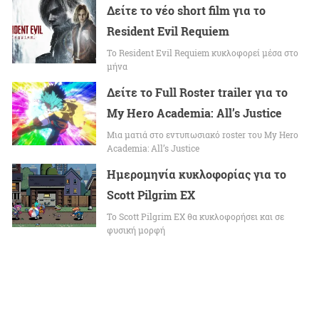
Δείτε το νέο short film για το
Resident Evil Requiem
To Resident Evil Requiem κυκλοφορεί μέσα στο
μήνα
Δείτε το Full Roster trailer για το
My Hero Academia: All’s Justice
Μια ματιά στο εντυπωσιακό roster του My Hero
Academia: All’s Justice
Ημερομηνία κυκλοφορίας για το
Scott Pilgrim EX
Το Scott Pilgrim EX θα κυκλοφορήσει και σε
φυσική μορφή