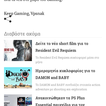
Keep Gaming, Vpsnak
Διαβάστε ακόμα
Δείτε το νέο short film για το
Resident Evil Requiem
To Resident Evil Requiem κυκλοφορεί μέσα στο
μήνα
Ημερομηνία κυκλοφορίας για το
DAMON and BABY
Το DAMON and BABY συνδυάζει στοιχεία action
adventure με shooting και exploration
Ανακοινώθηκαν τα PS Plus
Essential παιχνίδια για τον