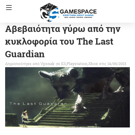
Αβεβαιότητα γύρω από την
κυκλοφορία του The Last
Guardian
Vpsnak
σε
E3
Playstation
Xbox
στις 14/06/2013