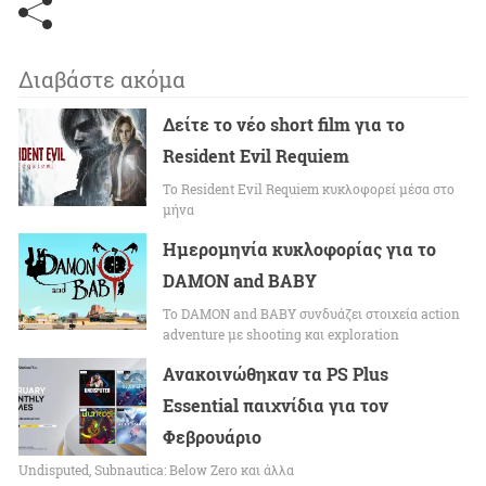
Διαβάστε ακόμα
Δείτε το νέο short film για το
Resident Evil Requiem
To Resident Evil Requiem κυκλοφορεί μέσα στο
μήνα
Ημερομηνία κυκλοφορίας για το
DAMON and BABY
Το DAMON and BABY συνδυάζει στοιχεία action
adventure με shooting και exploration
Ανακοινώθηκαν τα PS Plus
Essential παιχνίδια για τον
Φεβρουάριο
Undisputed, Subnautica: Below Zero και άλλα