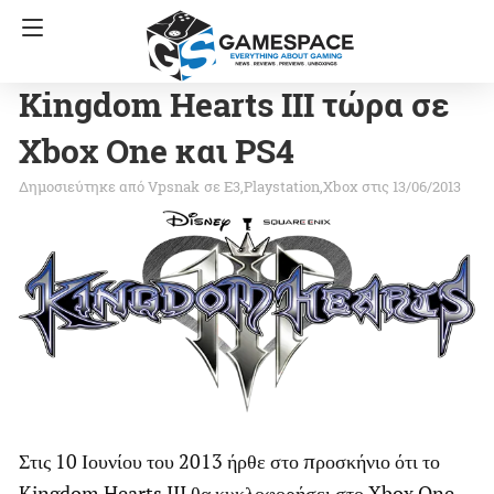
Kingdom Hearts III τώρα σε
Xbox One και PS4
Vpsnak
σε
E3
Playstation
Xbox
στις 13/06/2013
Στις 10 Ιουνίου του 2013 ήρθε στο προσκήνιο ότι το
Kingdom Hearts III θα κυκλοφορήσει στο Xbox One.