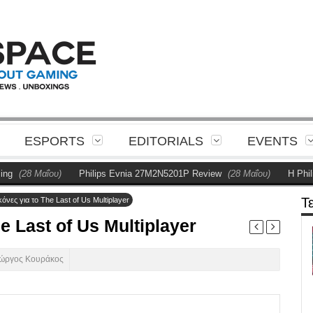
ESPORTS
EDITORIALS
EVENTS
(28 Μαΐου)
Philips Evnia 27M2N5201P Review
(28 Μαΐου)
Η Philips 
Τ
κόνες για το The Last of Us Multiplayer
e Last of Us Multiplayer
ιώργος Κουράκος