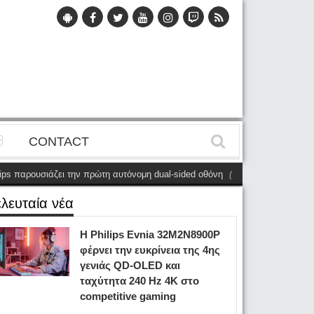
CONTACT
παρουσιάζει την πρώτη αυτόνομη dual-sided οθόνη
(28 Μαΐου)
Η Philips
ελευταία νέα
Η Philips Evnia 32M2N8900P
φέρνει την ευκρίνεια της 4ης
γενιάς QD-OLED και
ταχύτητα 240 Hz 4K στο
competitive gaming