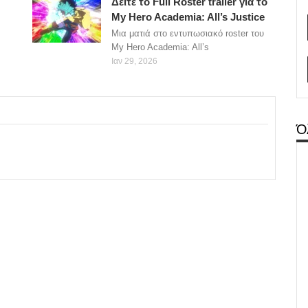
Δείτε το Full Roster trailer για το
My Hero Academia: All’s Justice
Μια ματιά στο εντυπωσιακό roster του
My Hero Academia: All’s
Ιαν 29, 2026
Ό