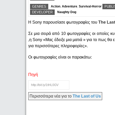
GENRES
Action
,
Adventure
,
Survival-Horror
PUBL
DEVELOPER
Naughty Dog
Η Sony παρουσίασε φωτογραφίες του
The Last
Σε μια σειρά από 10 φωτογραφίες οι οποίες κ
,η Sony «Μας έδειξε μια ματιά » για το πως θα ε
για περισσότερες πληροφορίες».
Οι φωτογραφίες είναι οι παρακάτω:
Πηγή
Περισσότερα νέα για το
The Last of Us