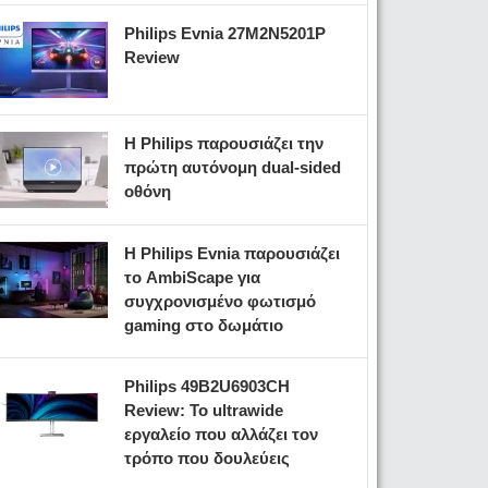
Philips Evnia 27M2N5201P
Review
Η Philips παρουσιάζει την
πρώτη αυτόνομη dual-sided
οθόνη
Η Philips Evnia παρουσιάζει
το AmbiScape για
συγχρονισμένο φωτισμό
gaming στο δωμάτιο
Philips 49B2U6903CH
Review: Το ultrawide
εργαλείο που αλλάζει τον
τρόπο που δουλεύεις