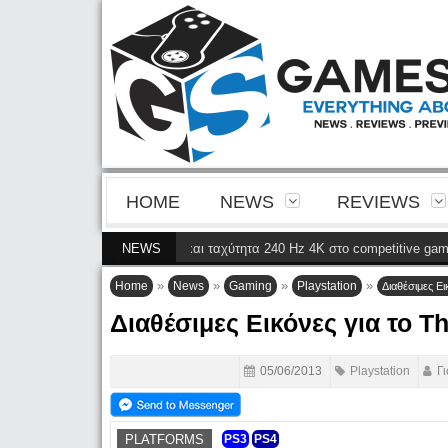
HOME
NEWS
REVIEWS
ια της 4ης γενιάς QD-OLED και ταχύτητα 240 Hz 4K στο competitive gaming
NEWS
»
»
»
»
Home
News
Gaming
Playstation
Διαθέσιμες Ει
Διαθέσιμες Εικόνες για το Th
05/06/2013
Playstation
Γ
PLATFORMS
PS3
PS4