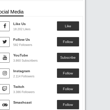
ocial Media
Like Us
Like
18.202 Likes
Follow Us
Follow
582 Followers
YouTube
Subscribe
3.860 Subscribers
Instagram
Follow
2.114 Followers
Twitch
Follow
3.386 Followers
Smashcast
Follow