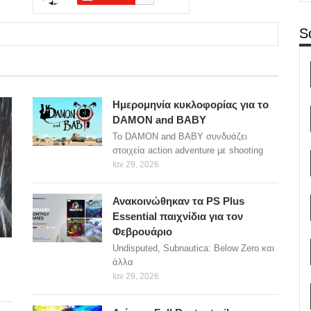
S
Ημερομηνία κυκλοφορίας για το
DAMON and BABY
Το DAMON and BABY συνδυάζει
στοιχεία action adventure με shooting
Ιαν 29, 2026
Ανακοινώθηκαν τα PS Plus
Essential παιχνίδια για τον
Φεβρουάριο
Undisputed, Subnautica: Below Zero και
άλλα
Ιαν 29, 2026