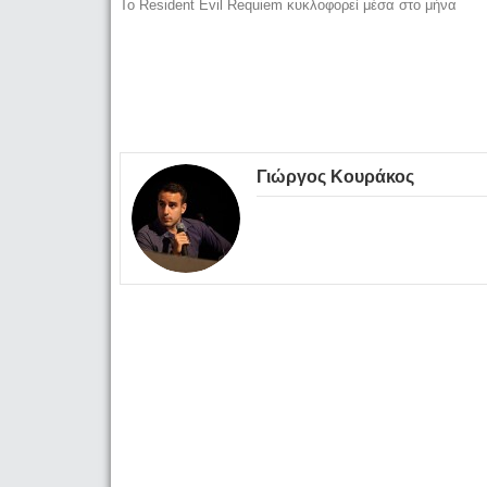
To Resident Evil Requiem κυκλοφορεί μέσα στο μήνα
Γιώργος Κουράκος