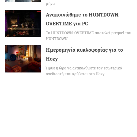
μήνα
Ανακοινώθηκε το HUNTDOWN:
OVERTIME για PC
Το HUNTDOWN: OVERTIME αποτελεί prequel του
HUNTDOWN
Ημερομηνία κυκλοφορίας για το
Hozy
Ήρθε η ώρα να ανακαλύψετε τον εσωτερικό
σχεδιαστή που κρύβεται στο Hozy