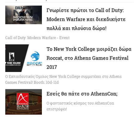
Γνωρίστε πρώτοι το Call of Duty:
Modern Warfare και διεκδικήστε
πολλά και πλούσια δώρα!
Call of Duty: Modern Warfare - Event
Το New York College μοιράζει δώρα
Roccat, στο Athens Games Festival
2017
O Εκπαιδευτικός Όμιλος New York College συμμετέχει στο Athens
Games Festival! Booth: 10d-11d
Εσείς θα πάτε στο AthensCon;
O φανταστικός κόσμος του AthensCon
επιστρέφει!